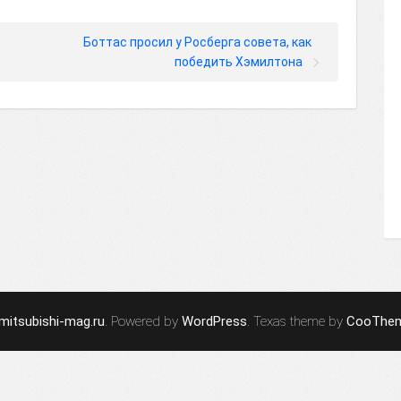
Боттас просил у Росберга совета, как
победить Хэмилтона
mitsubishi-mag.ru
. Powered by
WordPress
. Texas theme by
CooThe