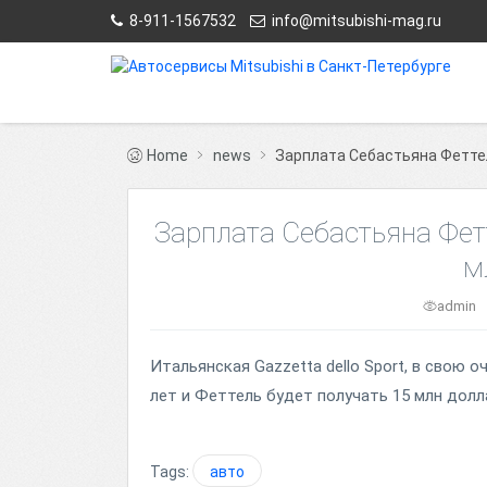
8-911-1567532
info@mitsubishi-mag.ru
Home
news
Зарплата Себастьяна Феттеля
Зарплата Себастьяна Фетт
м
admin
Итальянская Gazzetta dello Sport, в свою 
лет и Феттель будет получать 15 млн долла
Tags:
авто