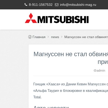
8-911-1567532
info@mitsubishi-mag.ru
Главная
news
Магнуссен не стал обвинят
Магнуссен не стал обвиня
при
admin
Гонщик «Хааса» из Дании Кевин Магнуссен с
«Альфа Таури» в блокировке в квалификации
Total.