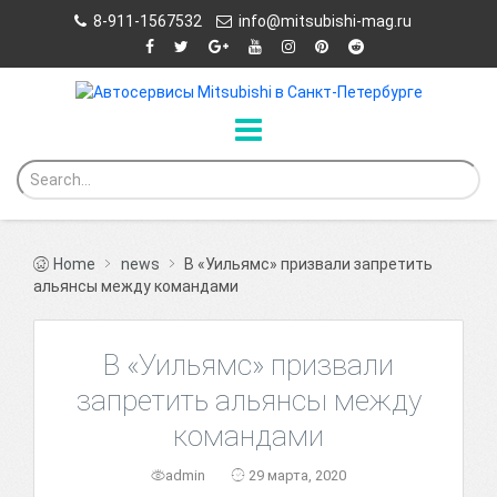
8-911-1567532
info@mitsubishi-mag.ru
Home
news
В «Уильямс» призвали запретить
альянсы между командами
В «Уильямс» призвали
запретить альянсы между
командами
admin
29 марта, 2020