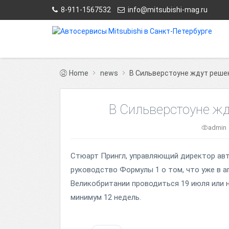
8-911-1567532
info@mitsubishi-mag.ru
Home
news
В Сильверстоуне ждут реше
В Сильверстоуне ж
admin
Стюарт Прингл, управляющий директор ав
руководство Формулы 1 о том, что уже в а
Великобритании проводиться 19 июля или н
минимум 12 недель.