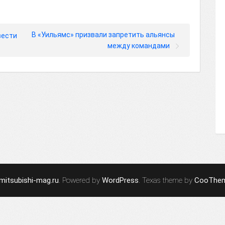
В «Уильямс» призвали запретить альянсы
вести
между командами
mitsubishi-mag.ru
. Powered by
WordPress
. Texas theme by
CooThe