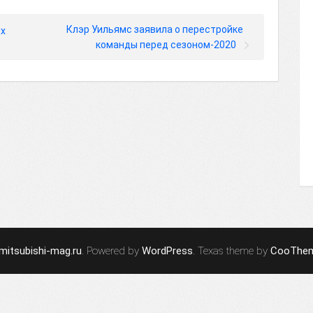
Клэр Уильямс заявила о перестройке
ях
команды перед сезоном-2020
mitsubishi-mag.ru
. Powered by
WordPress
. Texas theme by
CooThe