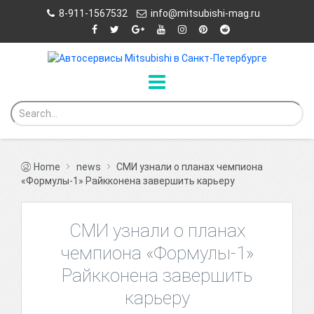
8-911-1567532
info@mitsubishi-mag.ru
Home
news
СМИ узнали о планах чемпиона
«Формулы-1» Райкконена завершить карьеру
СМИ узнали о планах
чемпиона «Формулы-1»
Райкконена завершить
карьеру