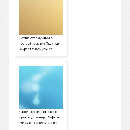
Боттас стал лучшим в
третьей практике Гран-при
Айфеля «Формулы-1»
Стролл пропустит третью
практику Гран-при Айфеля
«Ф-1» из-за недомогания