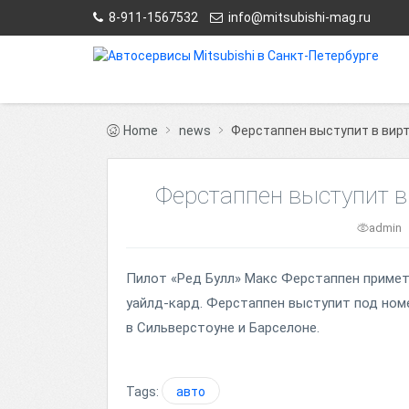
8-911-1567532
info@mitsubishi-mag.ru
Home
news
Ферстаппен выступит в вирт
Ферстаппен выступит в
admin
Пилот «Ред Булл» Макс Ферстаппен примет 
уайлд-кард. Ферстаппен выступит под номе
в Сильверстоуне и Барселоне.
Tags:
авто