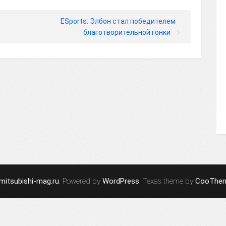
ESports: Элбон стал победителем
благотворительной гонки
mitsubishi-mag.ru
. Powered by
WordPress
. Texas theme by
CooThe