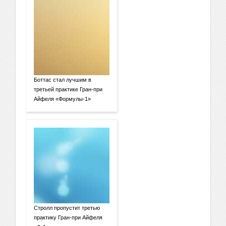
Боттас стал лучшим в
третьей практике Гран-при
Айфеля «Формулы-1»
Стролл пропустит третью
практику Гран-при Айфеля