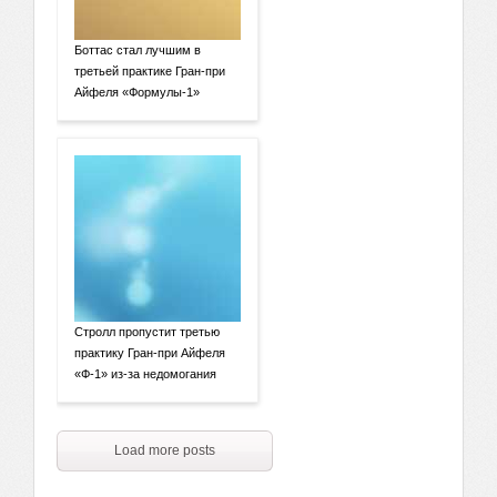
Боттас стал лучшим в
третьей практике Гран-при
Айфеля «Формулы-1»
Стролл пропустит третью
практику Гран-при Айфеля
«Ф-1» из-за недомогания
Load more posts