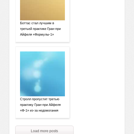
Боттас стал лучшим в
третьей практике Гран-при
Айфеля «Формулы-1»
Стролл пропустит третью
практику Гран-при Айфеля
«Ф-1» из-за недомогания
Load more posts