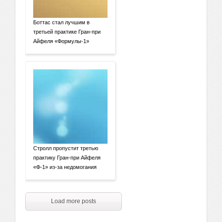
Боттас стал лучшим в
третьей практике Гран-при
Айфеля «Формулы-1»
Стролл пропустит третью
практику Гран-при Айфеля
«Ф-1» из-за недомогания
Load more posts