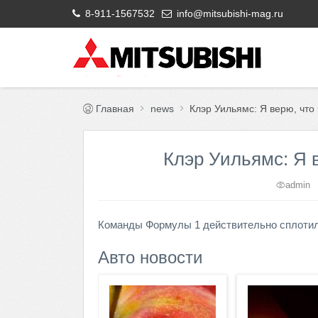
8-911-1567532
info@mitsubishi-mag.ru
Главная
news
Клэр Уильямс: Я верю, что
Клэр Уильямс: Я 
admin
Команды Формулы 1 действительно сплотили
Авто новости