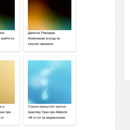
зни
Даниэль Риккардо:
 выйти из
Инженерам всегда не
хватает времени
м в
Стролл пропустит третью
ран-при
практику Гран-при Айфеля
-1»
«Ф-1» из-за недомогания