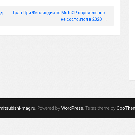
Гран-При Финляндии по MotoGP определенно
ся
не состоится в 2020
mitsubishi-mag.ru
. Powered by
WordPress
. Texas theme by
CooThe