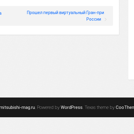
Прошел первый виртуальный Гран-при
а
России
mitsubishi-mag.ru
. Powered by
WordPress
. Texas theme by
CooThe