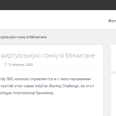
Фот
туальную гонку в Мичигане
 виртуальную гонку в Мичигане
12 апреля, 2020
dy 500, неплохо справляется и с пилотированием
ретий этап серии IndyCar iRacing Challenge, на этот
higan International Speedway.