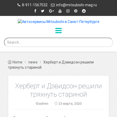
8-911-1567532
info@mitsubishi-mag.ru
Home
news
Херберт и Дэвидсон решили
тряхнуть стариной
Херберт и Дэвидсон решили
тряхнуть стариной
admin
23 марта, 2020