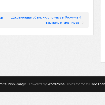
Джовинацци объяснил, почему в Формуле-1
ыв
так мало итальянцев
mitsubishi-mag.ru
. Powered by
WordPress
. Texas theme by
CooThe