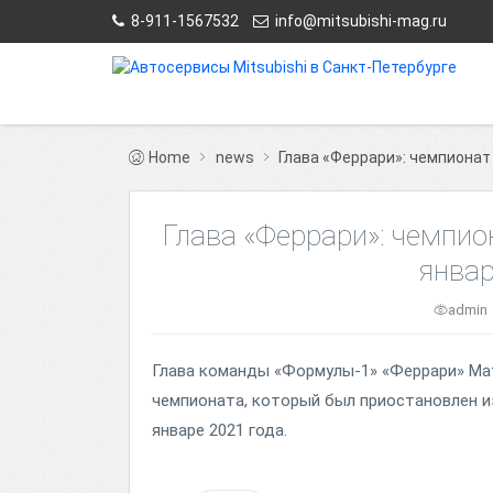
8-911-1567532
info@mitsubishi-mag.ru
Home
news
Глава «Феррари»: чемпионат
Глава «Феррари»: чемпио
январ
admin
Глава команды «Формулы-1» «Феррари» Мат
чемпионата, который был приостановлен и
январе 2021 года.