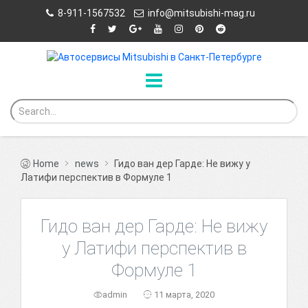
8-911-1567532
info@mitsubishi-mag.ru
Home
news
Гидо ван дер Гарде: Не вижу у
Латифи перспектив в Формуле 1
Гидо ван дер Гарде: Не вижу
у Латифи перспектив в
Формуле 1
admin
11 марта, 2020