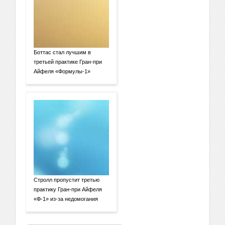
Боттас стал лучшим в
третьей практике Гран-при
Айфеля «Формулы-1»
Стролл пропустит третью
практику Гран-при Айфеля
«Ф-1» из-за недомогания