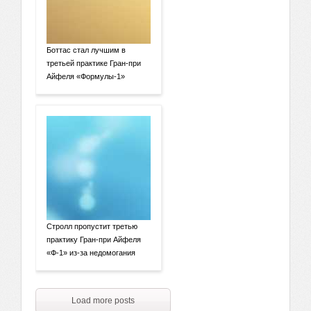
Боттас стал лучшим в
третьей практике Гран-при
Айфеля «Формулы-1»
Стролл пропустит третью
практику Гран-при Айфеля
«Ф-1» из-за недомогания
Load more posts