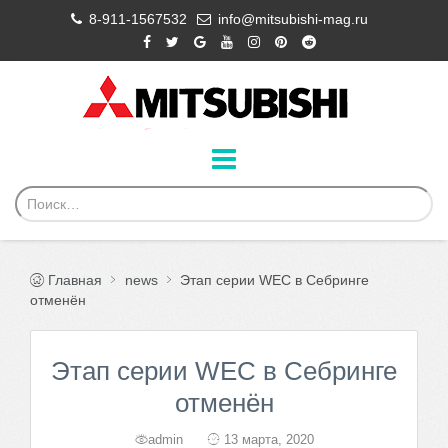
8-911-1567532
info@mitsubishi-mag.ru
Главная
news
Этап серии WEC в Себринге
отменён
Этап серии WEC в Себринге
отменён
admin
13 марта, 2020