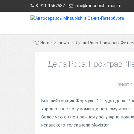
8-911-1567532
info@mitsubishi-mag.ru
Home
news
Де ла Роса: Проиграв, Фетте
Де ла Роса: Проиграв, Ф
admin
Бывший гонщик Формулы 1 Педро де ла Роса
хорошо знает эту команду, поэтому может с
более что он по-прежнему регулярно появл
испанского телеканала Movistar.