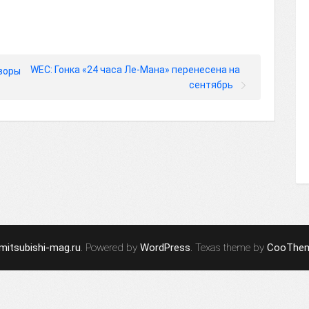
WEC: Гонка «24 часа Ле-Мана» перенесена на
оворы
сентябрь
mitsubishi-mag.ru
. Powered by
WordPress
. Texas theme by
CooThe