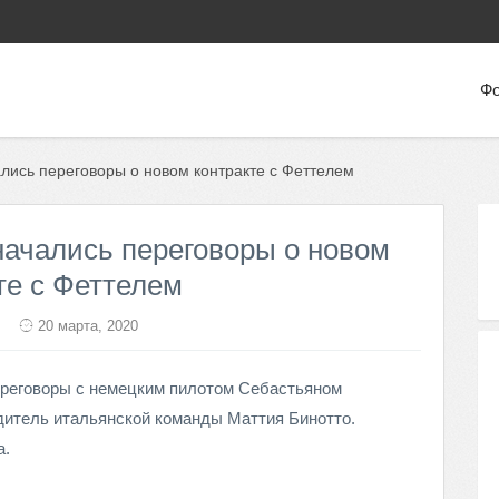
Фо
лись переговоры о новом контракте с Феттелем
начались переговоры о новом
те с Феттелем
20 марта, 2020
реговоры с немецким пилотом Себастьяном
одитель итальянской команды Маттия Бинотто.
а.