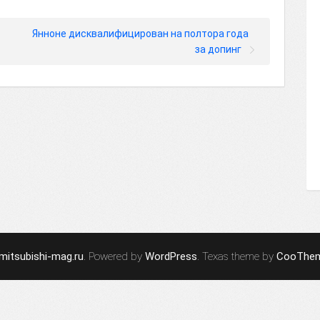
Янноне дисквалифицирован на полтора года
за допинг
mitsubishi-mag.ru
. Powered by
WordPress
. Texas theme by
CooThe