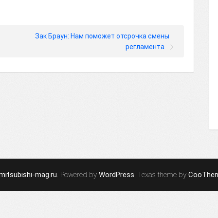
Зак Браун: Нам поможет отсрочка смены
регламента
mitsubishi-mag.ru
. Powered by
WordPress
. Texas theme by
CooThe