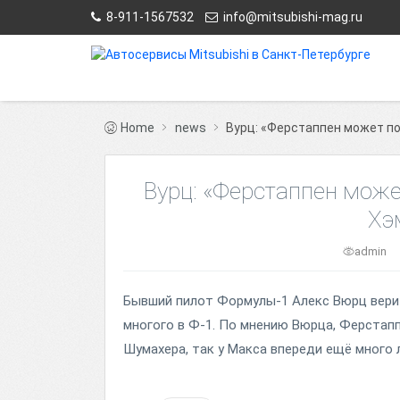
8-911-1567532
info@mitsubishi-mag.ru
Home
news
Вурц: «Ферстаппен может п
Вурц: «Ферстаппен мож
Хэ
admin
Бывший пилот Формулы-1 Алекс Вюрц вери
многого в Ф-1. По мнению Вюрца, Ферстап
Шумахера, так у Макса впереди ещё много л