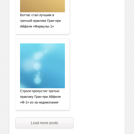
Боттас стал лучшим в
третьей практике Гран-при
Айфеля «Формулы-1»
Стролл пропустит третью
практику Гран-при Айфеля
«Ф-1» из-за недомогания
Load more posts