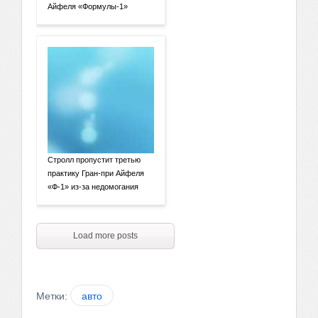
Айфеля «Формулы-1»
Стролл пропустит третью
практику Гран-при Айфеля
«Ф-1» из-за недомогания
Load more posts
Метки:
авто