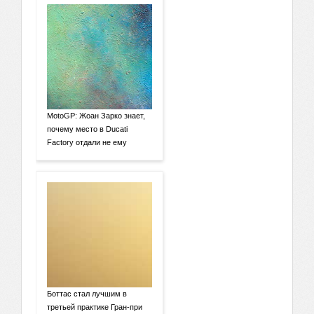
MotoGP: Жоан Зарко знает,
почему место в Ducati
Factory отдали не ему
Боттас стал лучшим в
третьей практике Гран-при