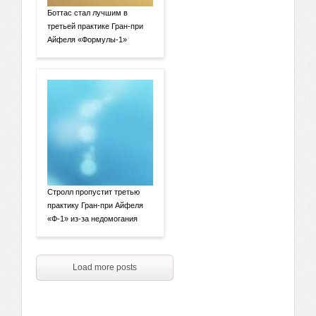
Боттас стал лучшим в
третьей практике Гран-при
Айфеля «Формулы-1»
Стролл пропустит третью
практику Гран-при Айфеля
«Ф-1» из-за недомогания
Load more posts