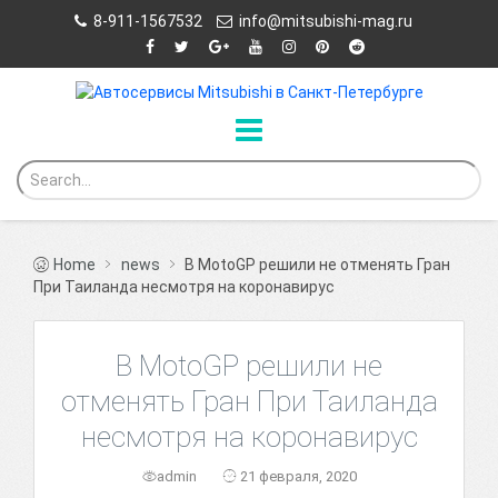
8-911-1567532
info@mitsubishi-mag.ru
Home
news
В MotoGP решили не отменять Гран
При Таиланда несмотря на коронавирус
В MotoGP решили не
отменять Гран При Таиланда
несмотря на коронавирус
admin
21 февраля, 2020