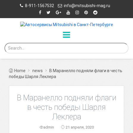
8-911-1567532
info@mitsubishi-mag.ru
Home
news
В Маранелло подняли флаги в честь
победы Шарля Леклера
В Маранелло подняли флаги
в честь победы Шарля
Леклера
admin
21 апреля, 2020