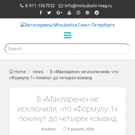
8-911-1567532
info@mitsubishi-mag.ru
Home
news
В «Макларене» не исключили, что
«Формулу-1» покинут до четырех команд
В «Макларене» не
исключили, что «Формулу-1»
покинут до четырех команд
admin
8 апреля, 2020