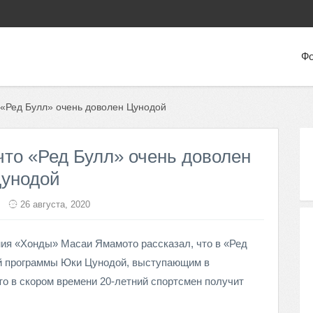
Фо
 «Ред Булл» очень доволен Цунодой
что «Ред Булл» очень доволен
унодой
26 августа, 2020
ия «Хонды» Масаи Ямамото рассказал, что в «Ред
й программы Юки Цунодой, выступающим в
то в скором времени 20-летний спортсмен получит