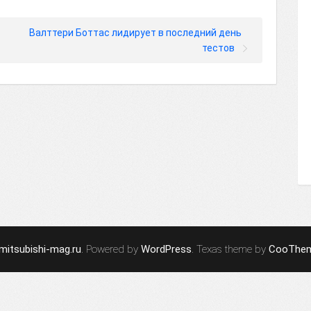
Валттери Боттас лидирует в последний день
тестов
mitsubishi-mag.ru
. Powered by
WordPress
. Texas theme by
CooThe