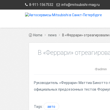
8-911-1567532
info@mitsubishi-mag.ru
Home
news
В «Феррари» отреагировали 
В «Феррари» отреагиров
admin
Руководитель «Феррари» Маттиа Бинотто 
официальных предсезонных тестов Формул
Tags:
авто