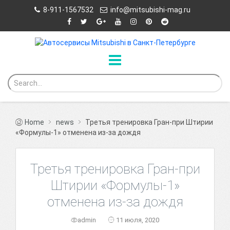
8-911-1567532
info@mitsubishi-mag.ru
Home
news
Третья тренировка Гран-при Штирии
«Формулы-1» отменена из-за дождя
Третья тренировка Гран-при
Штирии «Формулы-1»
отменена из-за дождя
admin
11 июля, 2020