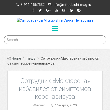
8-911-1567532
info@mitsubishi-mag.ru
Home
news
Сотрудник «Макларена» избавился
от симптомов коронавируса
Сотрудник «Макларена»
избавился от симптомов
коронавируса
admin
16 марта, 2020