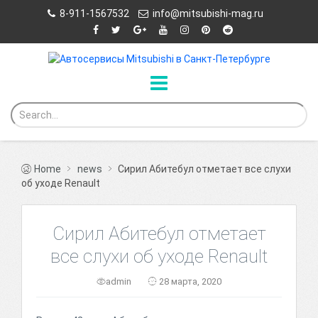
8-911-1567532
info@mitsubishi-mag.ru
Home
news
Сирил Абитебул отметает все слухи
об уходе Renault
Сирил Абитебул отметает
все слухи об уходе Renault
admin
28 марта, 2020