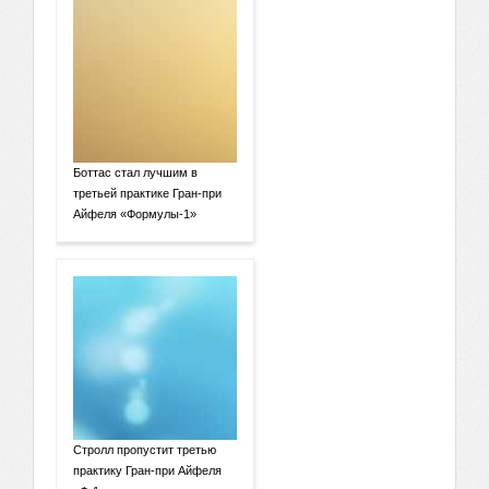
Боттас стал лучшим в
третьей практике Гран-при
Айфеля «Формулы-1»
Стролл пропустит третью
практику Гран-при Айфеля