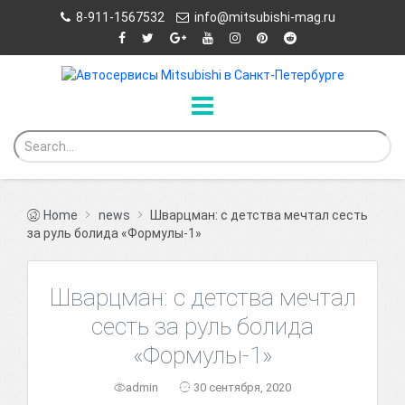
8-911-1567532
info@mitsubishi-mag.ru
Home
news
Шварцман: с детства мечтал сесть
за руль болида «Формулы-1»
Шварцман: с детства мечтал
сесть за руль болида
«Формулы-1»
admin
30 сентября, 2020