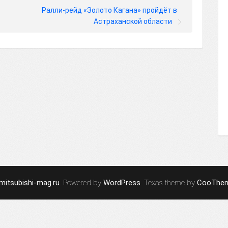
Ралли-рейд «Золото Кагана» пройдёт в
Астраханской области
mitsubishi-mag.ru
. Powered by
WordPress
. Texas theme by
CooThe