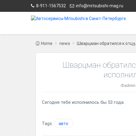
8-911-1567532
info@mitsubishi-mag.ru
Home
news
Шварцман обратился к отцу,
Шварцман обратился
исполнил
admi
Сегодня тебе исполнилось бы 53 года.
Tags:
авто