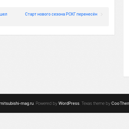
ышел
Старт нового сезона РСКГ перенесён
mitsubishi-mag.ru
. Powered by
WordPress
. Texas theme by
CooThe