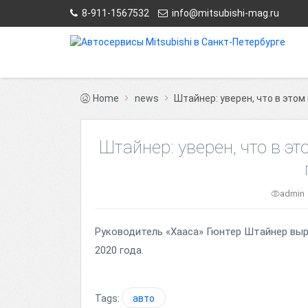
8-911-1567532
info@mitsubishi-mag.ru
Home
news
Штайнер: уверен, что в этом
Штайнер: уверен, что в э
admin
Руководитель «Хааса» Гюнтер Штайнер выр
2020 года.
Tags:
авто