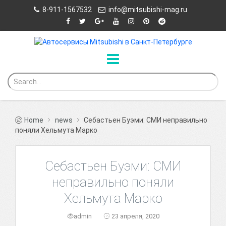
8-911-1567532
info@mitsubishi-mag.ru
Home
news
Себастьен Буэми: СМИ неправильно
поняли Хельмута Марко
Себастьен Буэми: СМИ
неправильно поняли
Хельмута Марко
admin
23 апреля, 2020