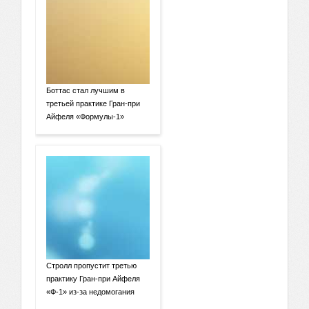
Боттас стал лучшим в
третьей практике Гран-при
Айфеля «Формулы-1»
Стролл пропустит третью
практику Гран-при Айфеля
«Ф-1» из-за недомогания