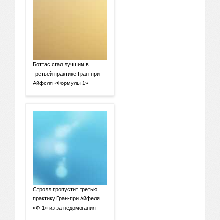
Боттас стал лучшим в
третьей практике Гран-при
Айфеля «Формулы-1»
Стролл пропустит третью
практику Гран-при Айфеля
«Ф-1» из-за недомогания