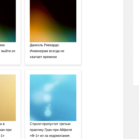
зни
Даниэль Риккардо:
 выйти из
Инженерам всегда не
хватает времени
м в
Стролл пропустит третью
ран-при
практику Гран-при Айфеля
-1»
«Ф-1» из-за недомогания