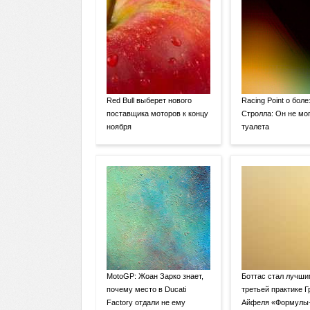
Red Bull выберет нового
Racing Point о боле
поставщика моторов к концу
Стролла: Он не мог
ноября
туалета
MotoGP: Жоан Зарко знает,
Боттас стал лучши
почему место в Ducati
третьей практике Г
Factory отдали не ему
Айфеля «Формулы