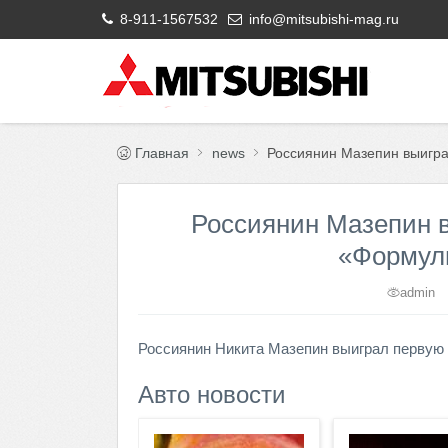
8-911-1567532
info@mitsubishi-mag.ru
Главная
news
Россиянин Мазепин выигра
Россиянин Мазепин в
«Формулы
admin
Россиянин Никита Мазепин выиграл первую 
Авто новости