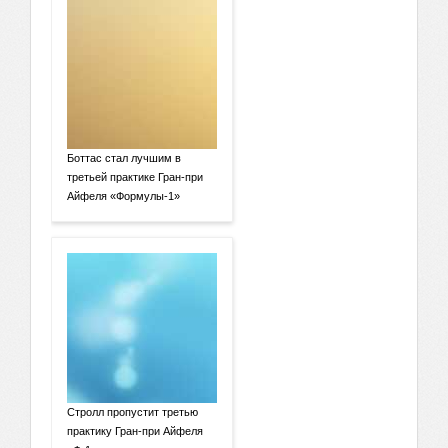
Боттас стал лучшим в
третьей практике Гран-при
Айфеля «Формулы-1»
Стролл пропустит третью
практику Гран-при Айфеля