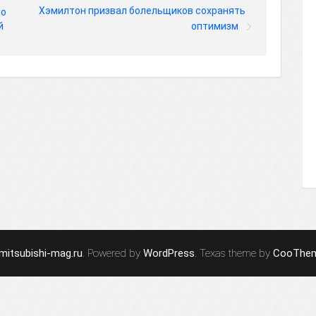
Хэмилтон призвал болельщиков сохранять
по
й
оптимизм
mitsubishi-mag.ru
. Powered by
WordPress
. Texas theme by
CooThe