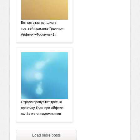
Боттас стал лучшим в
третьей практике Гран-при
Айфеля «Формулы-1»
Стролл пропустит третью
практику Гран-при Айфеля
«Ф-1» из-за недомогания
Load more posts