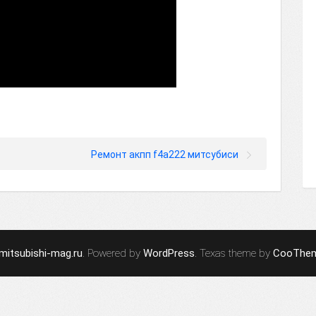
Ремонт акпп f4a222 митсубиси
mitsubishi-mag.ru
. Powered by
WordPress
. Texas theme by
CooThe