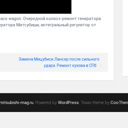
i space wagon. Очередной колхоз-ремонт генератора
ератора Митсубиши, интегральный регулятор от
Замена Мицубиси Лансер после сильного
удара. Ремонт кузова в СПб
mitsubishi-mag.ru
. Powered by
WordPress
. Texas theme by
CooThe