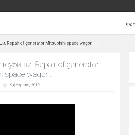
Фот
. Repair of generator Mitsubishi space wagon.
субиши. Repair of generator
hi space wagon.
19 февраля, 2019