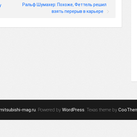
Ральф Шумахер: Похоже, Феттель решил
у
взять перерыв в карьере
mitsubishi-mag.ru
. Powered by
WordPress
. Texas theme by
CooThe