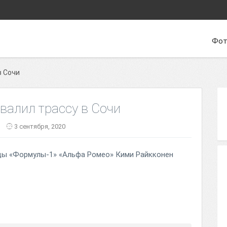
Фот
в Сочи
валил трассу в Сочи
3 сентября, 2020
ды «Формулы-1» «Альфа Ромео» Кими Райкконен