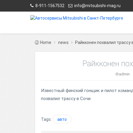
8-911-1567532
info@mitsubishi-mag.ru
Home
news
Райкконен похвалил трассу 
Райкконен пох
admin
Известный финский гонщик и пилот коман
похвалил трассу в Сочи.
Tags:
авто