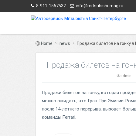
8-911-1567532
info@mitsubishi-mag.ru
Home
news
Продажа билетов на гонку в
Продажа билетов на гонк
admin
Продажи билетов на гонку, которая пройдё
можно ожидать, что Гран При Эмилии-Рома
после 14-летнего перерыва, вызовет боль
команды Ferrari.