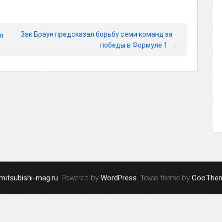
Зак Браун предсказал борьбу семи команд за
я
победы в Формуле 1
mitsubishi-mag.ru
. Powered by
WordPress
. Texas theme by
CooThe